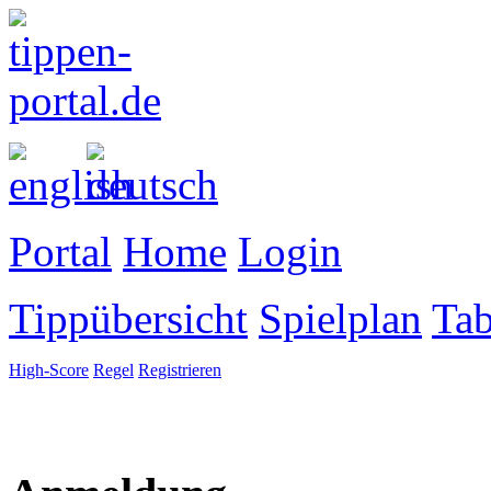
Portal
Home
Login
Tippübersicht
Spielplan
Tab
High-Score
Regel
Registrieren