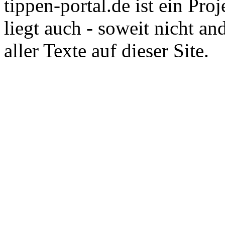
tippen-portal.de ist ein Pro
liegt auch - soweit nicht an
aller Texte auf dieser Site.