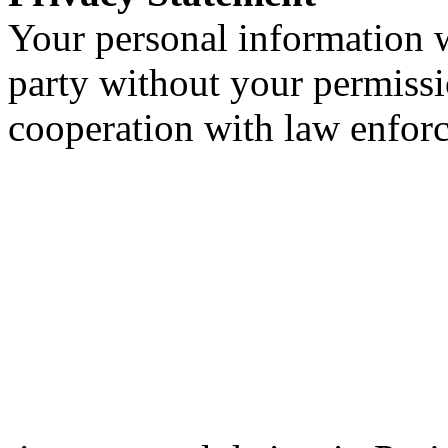
Your personal information w
party without your permissio
cooperation with law enforc