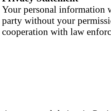
Your personal information w
party without your permissio
cooperation with law enforc