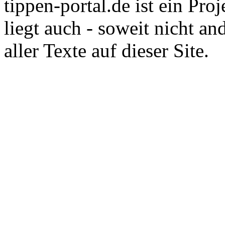
tippen-portal.de ist ein Pro
liegt auch - soweit nicht an
aller Texte auf dieser Site.