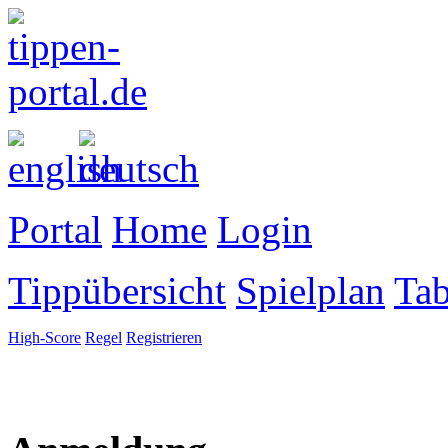
Portal
Home
Login
Tippübersicht
Spielplan
Tab
High-Score
Regel
Registrieren