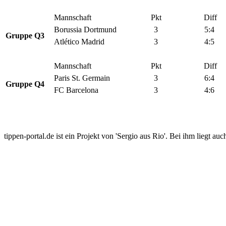
Mannschaft
Pkt
Diff
Borussia Dortmund
3
5:4
Gruppe Q3
Atlético Madrid
3
4:5
Mannschaft
Pkt
Diff
Paris St. Germain
3
6:4
Gruppe Q4
FC Barcelona
3
4:6
tippen-portal.de ist ein Projekt von 'Sergio aus Rio'. Bei ihm liegt auc