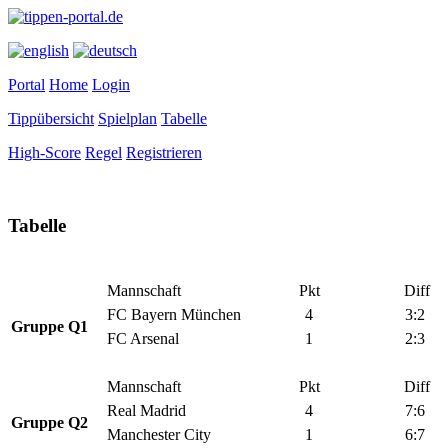
Portal
Home
Login
Tippübersicht
Spielplan
Tabelle
High-Score
Regel
Registrieren
Tabelle
Mannschaft
Pkt
Diff
FC Bayern München
4
3:2
Gruppe Q1
FC Arsenal
1
2:3
Mannschaft
Pkt
Diff
Real Madrid
4
7:6
Gruppe Q2
Manchester City
1
6:7