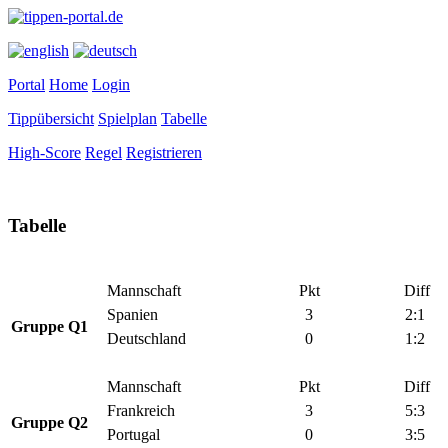
Portal
Home
Login
Tippübersicht
Spielplan
Tabelle
High-Score
Regel
Registrieren
Tabelle
Mannschaft
Pkt
Diff
Spanien
3
2:1
Gruppe Q1
Deutschland
0
1:2
Mannschaft
Pkt
Diff
Frankreich
3
5:3
Gruppe Q2
Portugal
0
3:5