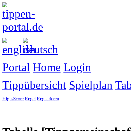
Portal
Home
Login
Tippübersicht
Spielplan
Tab
High-Score
Regel
Registrieren