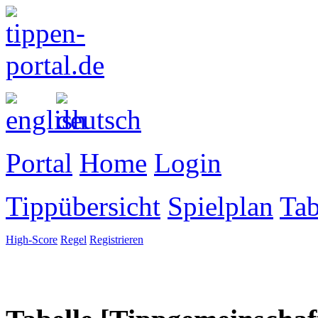
Portal
Home
Login
Tippübersicht
Spielplan
Tab
High-Score
Regel
Registrieren