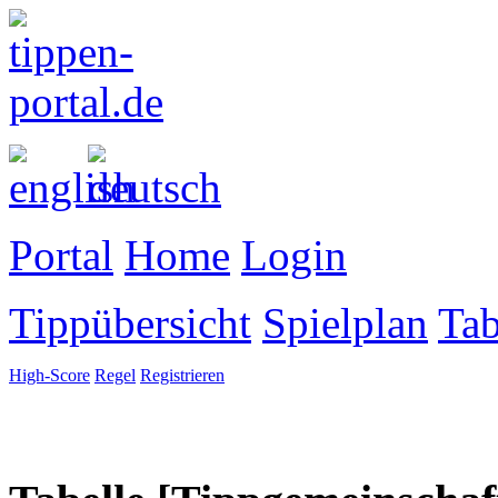
Portal
Home
Login
Tippübersicht
Spielplan
Tab
High-Score
Regel
Registrieren