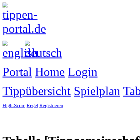
Portal
Home
Login
Tippübersicht
Spielplan
Tab
High-Score
Regel
Registrieren