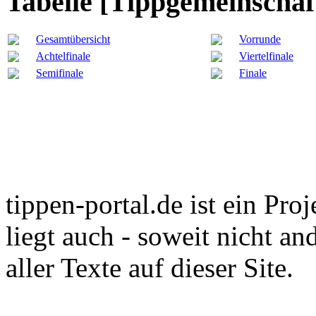
Tabelle [Tippgemeinsch
Gesamtübersicht
Vorrunde
Achtelfinale
Viertelfinale
Semifinale
Finale
tippen-portal.de ist ein Pro
liegt auch - soweit nicht an
aller Texte auf dieser Site.