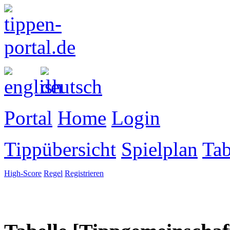
Portal
Home
Login
Tippübersicht
Spielplan
Tab
High-Score
Regel
Registrieren