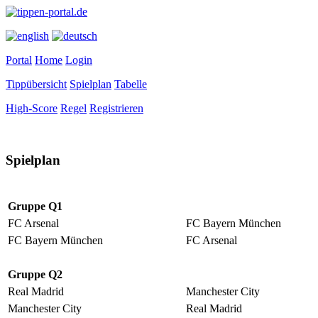
Portal
Home
Login
Tippübersicht
Spielplan
Tabelle
High-Score
Regel
Registrieren
Spielplan
Gruppe Q1
FC Arsenal
FC Bayern München
FC Bayern München
FC Arsenal
Gruppe Q2
Real Madrid
Manchester City
Manchester City
Real Madrid