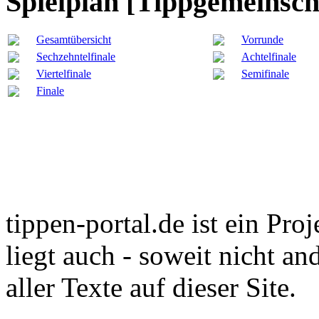
Spielplan [Tippgemeins
Gesamtübersicht
Vorrunde
Sechzehntelfinale
Achtelfinale
Viertelfinale
Semifinale
Finale
tippen-portal.de ist ein Pro
liegt auch - soweit nicht an
aller Texte auf dieser Site.