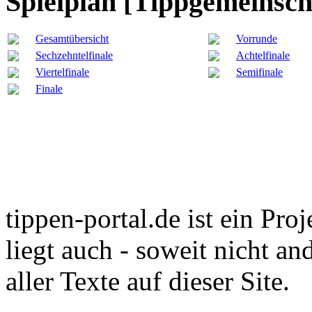
Spielplan [Tippgemeins
Gesamtübersicht
Vorrunde
Sechzehntelfinale
Achtelfinale
Viertelfinale
Semifinale
Finale
tippen-portal.de ist ein Pro
liegt auch - soweit nicht an
aller Texte auf dieser Site.