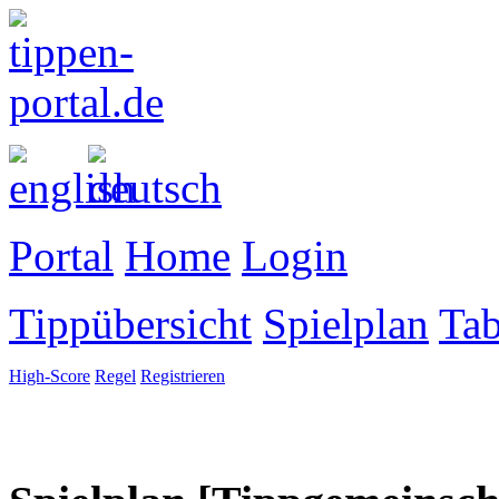
Portal
Home
Login
Tippübersicht
Spielplan
Tab
High-Score
Regel
Registrieren