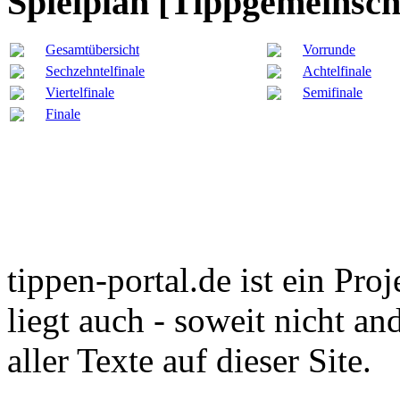
Spielplan [Tippgemeins
Gesamtübersicht
Vorrunde
Sechzehntelfinale
Achtelfinale
Viertelfinale
Semifinale
Finale
tippen-portal.de ist ein Pro
liegt auch - soweit nicht an
aller Texte auf dieser Site.