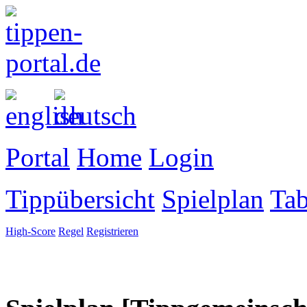
Portal
Home
Login
Tippübersicht
Spielplan
Tab
High-Score
Regel
Registrieren