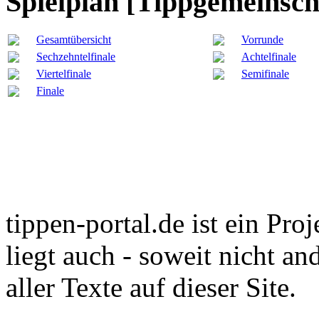
Spielplan [Tippgemeins
Gesamtübersicht
Vorrunde
Sechzehntelfinale
Achtelfinale
Viertelfinale
Semifinale
Finale
tippen-portal.de ist ein Pro
liegt auch - soweit nicht an
aller Texte auf dieser Site.