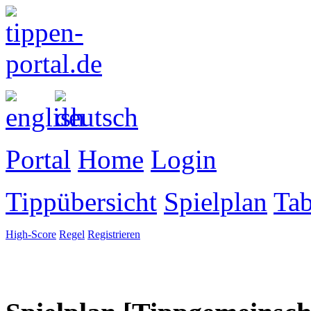
Portal
Home
Login
Tippübersicht
Spielplan
Tab
High-Score
Regel
Registrieren