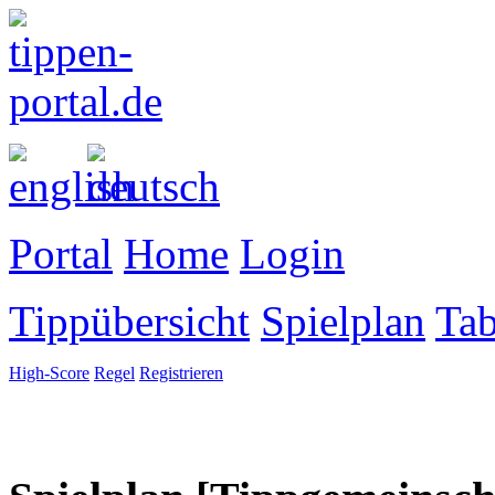
Portal
Home
Login
Tippübersicht
Spielplan
Tab
High-Score
Regel
Registrieren