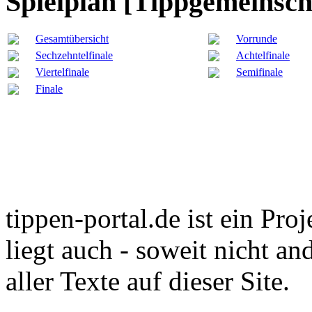
Spielplan [Tippgemeins
Gesamtübersicht
Vorrunde
Sechzehntelfinale
Achtelfinale
Viertelfinale
Semifinale
Finale
tippen-portal.de ist ein Pro
liegt auch - soweit nicht an
aller Texte auf dieser Site.