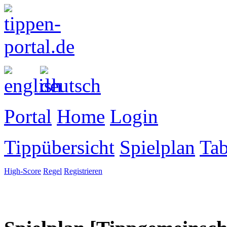
Portal
Home
Login
Tippübersicht
Spielplan
Tab
High-Score
Regel
Registrieren