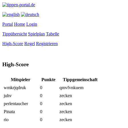
Portal
Home
Login
Tippübersicht
Spielplan
Tabelle
High-Score
Regel
Registrieren
High-Score
Mitspieler
Punkte
Tippgemeinschaft
wmkrjqdruk
0
qmvfvnkuem
juhv
0
zecken
perlentaucher
0
zecken
Pinata
0
zecken
rio
0
zecken