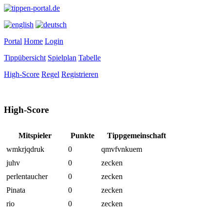
Portal
Home
Login
Tippübersicht
Spielplan
Tabelle
High-Score
Regel
Registrieren
High-Score
Mitspieler
Punkte
Tippgemeinschaft
wmkrjqdruk
0
qmvfvnkuem
juhv
0
zecken
perlentaucher
0
zecken
Pinata
0
zecken
rio
0
zecken