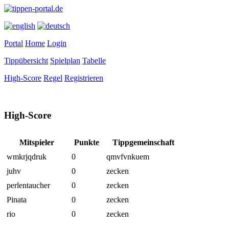
Portal
Home
Login
Tippübersicht
Spielplan
Tabelle
High-Score
Regel
Registrieren
High-Score
Mitspieler
Punkte
Tippgemeinschaft
wmkrjqdruk
0
qmvfvnkuem
juhv
0
zecken
perlentaucher
0
zecken
Pinata
0
zecken
rio
0
zecken