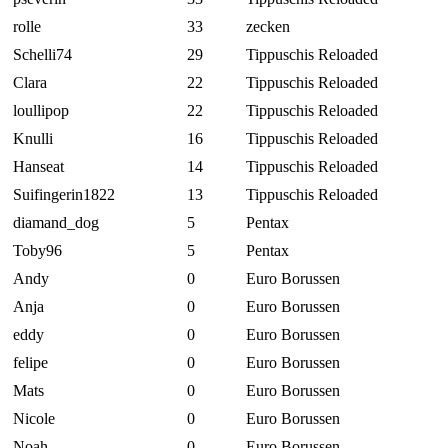
rolle
33
zecken
Schelli74
29
Tippuschis Reloaded
Clara
22
Tippuschis Reloaded
loullipop
22
Tippuschis Reloaded
Knulli
16
Tippuschis Reloaded
Hanseat
14
Tippuschis Reloaded
Suifingerin1822
13
Tippuschis Reloaded
diamand_dog
5
Pentax
Toby96
5
Pentax
Andy
0
Euro Borussen
Anja
0
Euro Borussen
eddy
0
Euro Borussen
felipe
0
Euro Borussen
Mats
0
Euro Borussen
Nicole
0
Euro Borussen
Noah
0
Euro Borussen