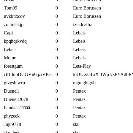
Tom09
0
Euro Borussen
uvkktixcov
0
Euro Borussen
zojtmlckjp
0
izlcdczfhz
Capi
0
Lebeis
kpqhqrkvdq
0
Lebeis
Lebeis
0
Lebeis
Momo
0
Lebeis
forestgum
0
Lets-Play
ctfLIupDCGVnGjziVPac
0
loOUXGLrXJIWpJcsFYAdbR
glvgsblwrp
0
mgutghjgvb
Duenell
0
Pentax
Duenell2678
0
Pentax
Pandaäääääää
0
Pentax
phyzeek
0
Pentax
Juju9778
0
sku
sku_test
0
sku