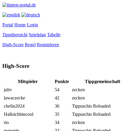
Portal
Home
Login
Tippübersicht
Spielplan
Tabelle
High-Score
Regel
Registrieren
High-Score
Mitspieler
Punkte
Tippgemeinschaft
juhv
54
zecken
lawaczecke
42
zecken
chefin2024
36
Tippuschis Reloaded
Halloichbincool
35
Tippuschis Reloaded
rio
34
zecken
pseverin
33
Tippuschis Reloaded