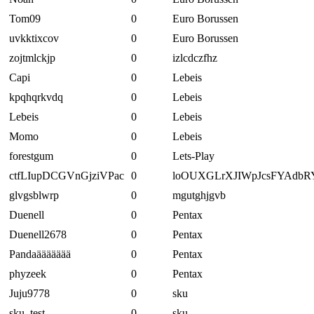
Tom09
0
Euro Borussen
uvkktixcov
0
Euro Borussen
zojtmlckjp
0
izlcdczfhz
Capi
0
Lebeis
kpqhqrkvdq
0
Lebeis
Lebeis
0
Lebeis
Momo
0
Lebeis
forestgum
0
Lets-Play
ctfLIupDCGVnGjziVPac
0
loOUXGLrXJIWpJcsFYAdbR
glvgsblwrp
0
mgutghjgvb
Duenell
0
Pentax
Duenell2678
0
Pentax
Pandaäääääää
0
Pentax
phyzeek
0
Pentax
Juju9778
0
sku
sku_test
0
sku