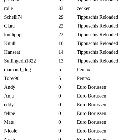
rolle
33
zecken
Schelli74
29
Tippuschis Reloaded
Clara
22
Tippuschis Reloaded
loullipop
22
Tippuschis Reloaded
Knulli
16
Tippuschis Reloaded
Hanseat
14
Tippuschis Reloaded
Suifingerin1822
13
Tippuschis Reloaded
diamand_dog
5
Pentax
Toby96
5
Pentax
Andy
0
Euro Borussen
Anja
0
Euro Borussen
eddy
0
Euro Borussen
felipe
0
Euro Borussen
Mats
0
Euro Borussen
Nicole
0
Euro Borussen
Noah
0
Euro Borussen