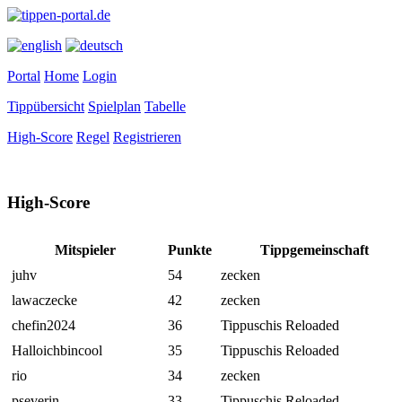
Portal
Home
Login
Tippübersicht
Spielplan
Tabelle
High-Score
Regel
Registrieren
High-Score
Mitspieler
Punkte
Tippgemeinschaft
juhv
54
zecken
lawaczecke
42
zecken
chefin2024
36
Tippuschis Reloaded
Halloichbincool
35
Tippuschis Reloaded
rio
34
zecken
pseverin
33
Tippuschis Reloaded