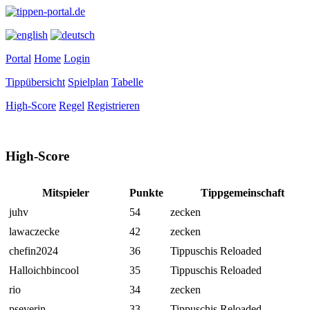
Portal
Home
Login
Tippübersicht
Spielplan
Tabelle
High-Score
Regel
Registrieren
High-Score
Mitspieler
Punkte
Tippgemeinschaft
juhv
54
zecken
lawaczecke
42
zecken
chefin2024
36
Tippuschis Reloaded
Halloichbincool
35
Tippuschis Reloaded
rio
34
zecken
pseverin
33
Tippuschis Reloaded