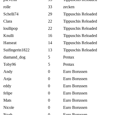
rolle
33
zecken
Schelli74
29
Tippuschis Reloaded
Clara
22
Tippuschis Reloaded
loullipop
22
Tippuschis Reloaded
Knulli
16
Tippuschis Reloaded
Hanseat
14
Tippuschis Reloaded
Suifingerin1822
13
Tippuschis Reloaded
diamand_dog
5
Pentax
Toby96
5
Pentax
Andy
0
Euro Borussen
Anja
0
Euro Borussen
eddy
0
Euro Borussen
felipe
0
Euro Borussen
Mats
0
Euro Borussen
Nicole
0
Euro Borussen
Noah
0
Euro Borussen