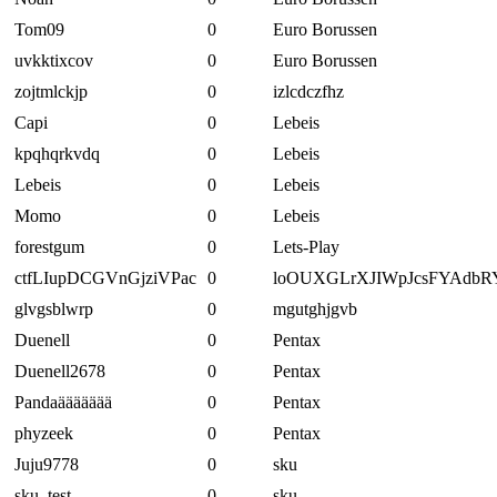
Tom09
0
Euro Borussen
uvkktixcov
0
Euro Borussen
zojtmlckjp
0
izlcdczfhz
Capi
0
Lebeis
kpqhqrkvdq
0
Lebeis
Lebeis
0
Lebeis
Momo
0
Lebeis
forestgum
0
Lets-Play
ctfLIupDCGVnGjziVPac
0
loOUXGLrXJIWpJcsFYAdbR
glvgsblwrp
0
mgutghjgvb
Duenell
0
Pentax
Duenell2678
0
Pentax
Pandaäääääää
0
Pentax
phyzeek
0
Pentax
Juju9778
0
sku
sku_test
0
sku