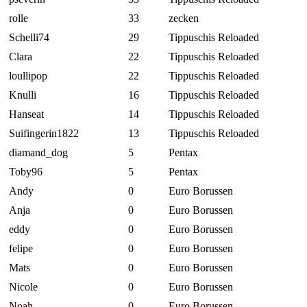
rolle
33
zecken
Schelli74
29
Tippuschis Reloaded
Clara
22
Tippuschis Reloaded
loullipop
22
Tippuschis Reloaded
Knulli
16
Tippuschis Reloaded
Hanseat
14
Tippuschis Reloaded
Suifingerin1822
13
Tippuschis Reloaded
diamand_dog
5
Pentax
Toby96
5
Pentax
Andy
0
Euro Borussen
Anja
0
Euro Borussen
eddy
0
Euro Borussen
felipe
0
Euro Borussen
Mats
0
Euro Borussen
Nicole
0
Euro Borussen
Noah
0
Euro Borussen