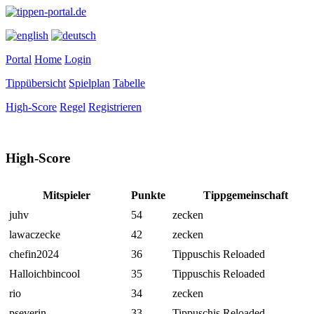
Portal
Home
Login
Tippübersicht
Spielplan
Tabelle
High-Score
Regel
Registrieren
High-Score
Mitspieler
Punkte
Tippgemeinschaft
juhv
54
zecken
lawaczecke
42
zecken
chefin2024
36
Tippuschis Reloaded
Halloichbincool
35
Tippuschis Reloaded
rio
34
zecken
pseverin
33
Tippuschis Reloaded