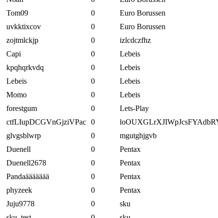
Tom09
0
Euro Borussen
uvkktixcov
0
Euro Borussen
zojtmlckjp
0
izlcdczfhz
Capi
0
Lebeis
kpqhqrkvdq
0
Lebeis
Lebeis
0
Lebeis
Momo
0
Lebeis
forestgum
0
Lets-Play
ctfLIupDCGVnGjziVPac
0
loOUXGLrXJIWpJcsFYAdbR
glvgsblwrp
0
mgutghjgvb
Duenell
0
Pentax
Duenell2678
0
Pentax
Pandaäääääää
0
Pentax
phyzeek
0
Pentax
Juju9778
0
sku
sku_test
0
sku