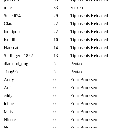
rolle
33
zecken
Schelli74
29
Tippuschis Reloaded
Clara
22
Tippuschis Reloaded
loullipop
22
Tippuschis Reloaded
Knulli
16
Tippuschis Reloaded
Hanseat
14
Tippuschis Reloaded
Suifingerin1822
13
Tippuschis Reloaded
diamand_dog
5
Pentax
Toby96
5
Pentax
Andy
0
Euro Borussen
Anja
0
Euro Borussen
eddy
0
Euro Borussen
felipe
0
Euro Borussen
Mats
0
Euro Borussen
Nicole
0
Euro Borussen
Noah
0
Euro Borussen