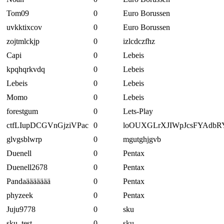
Tom09
0
Euro Borussen
uvkktixcov
0
Euro Borussen
zojtmlckjp
0
izlcdczfhz
Capi
0
Lebeis
kpqhqrkvdq
0
Lebeis
Lebeis
0
Lebeis
Momo
0
Lebeis
forestgum
0
Lets-Play
ctfLIupDCGVnGjziVPac
0
loOUXGLrXJIWpJcsFYAdbR
glvgsblwrp
0
mgutghjgvb
Duenell
0
Pentax
Duenell2678
0
Pentax
Pandaäääääää
0
Pentax
phyzeek
0
Pentax
Juju9778
0
sku
sku_test
0
sku