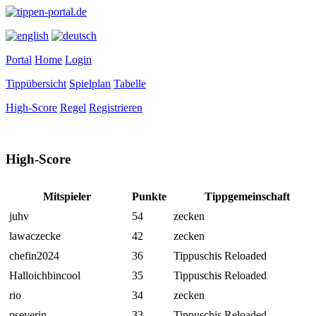
Portal
Home
Login
Tippübersicht
Spielplan
Tabelle
High-Score
Regel
Registrieren
High-Score
Mitspieler
Punkte
Tippgemeinschaft
juhv
54
zecken
lawaczecke
42
zecken
chefin2024
36
Tippuschis Reloaded
Halloichbincool
35
Tippuschis Reloaded
rio
34
zecken
pseverin
33
Tippuschis Reloaded