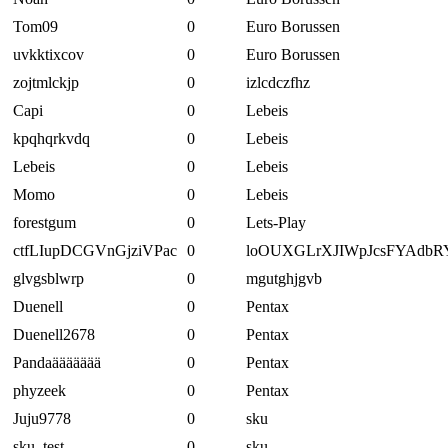
Tom09
0
Euro Borussen
uvkktixcov
0
Euro Borussen
zojtmlckjp
0
izlcdczfhz
Capi
0
Lebeis
kpqhqrkvdq
0
Lebeis
Lebeis
0
Lebeis
Momo
0
Lebeis
forestgum
0
Lets-Play
ctfLIupDCGVnGjziVPac
0
loOUXGLrXJIWpJcsFYAdbR
glvgsblwrp
0
mgutghjgvb
Duenell
0
Pentax
Duenell2678
0
Pentax
Pandaäääääää
0
Pentax
phyzeek
0
Pentax
Juju9778
0
sku
sku_test
0
sku