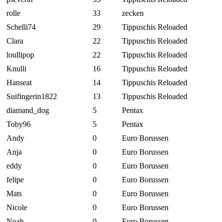
rolle
33
zecken
Schelli74
29
Tippuschis Reloaded
Clara
22
Tippuschis Reloaded
loullipop
22
Tippuschis Reloaded
Knulli
16
Tippuschis Reloaded
Hanseat
14
Tippuschis Reloaded
Suifingerin1822
13
Tippuschis Reloaded
diamand_dog
5
Pentax
Toby96
5
Pentax
Andy
0
Euro Borussen
Anja
0
Euro Borussen
eddy
0
Euro Borussen
felipe
0
Euro Borussen
Mats
0
Euro Borussen
Nicole
0
Euro Borussen
Noah
0
Euro Borussen