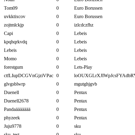
Tom09
0
Euro Borussen
uvkktixcov
0
Euro Borussen
zojtmlckjp
0
izlcdczfhz
Capi
0
Lebeis
kpqhqrkvdq
0
Lebeis
Lebeis
0
Lebeis
Momo
0
Lebeis
forestgum
0
Lets-Play
ctfLIupDCGVnGjziVPac
0
loOUXGLrXJIWpJcsFYAdbR
glvgsblwrp
0
mgutghjgvb
Duenell
0
Pentax
Duenell2678
0
Pentax
Pandaäääääää
0
Pentax
phyzeek
0
Pentax
Juju9778
0
sku
sku_test
0
sku