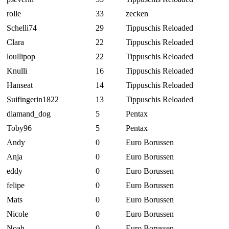
rolle
33
zecken
Schelli74
29
Tippuschis Reloaded
Clara
22
Tippuschis Reloaded
loullipop
22
Tippuschis Reloaded
Knulli
16
Tippuschis Reloaded
Hanseat
14
Tippuschis Reloaded
Suifingerin1822
13
Tippuschis Reloaded
diamand_dog
5
Pentax
Toby96
5
Pentax
Andy
0
Euro Borussen
Anja
0
Euro Borussen
eddy
0
Euro Borussen
felipe
0
Euro Borussen
Mats
0
Euro Borussen
Nicole
0
Euro Borussen
Noah
0
Euro Borussen