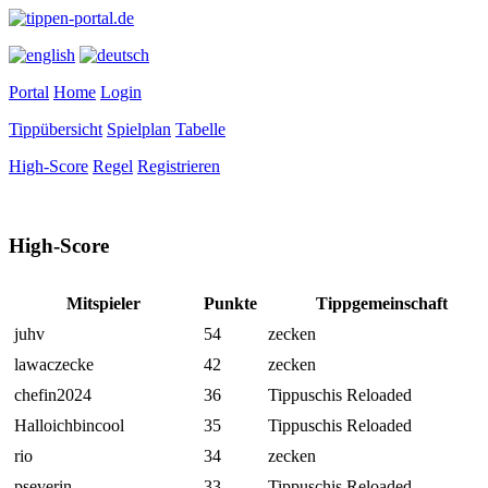
Portal
Home
Login
Tippübersicht
Spielplan
Tabelle
High-Score
Regel
Registrieren
High-Score
Mitspieler
Punkte
Tippgemeinschaft
juhv
54
zecken
lawaczecke
42
zecken
chefin2024
36
Tippuschis Reloaded
Halloichbincool
35
Tippuschis Reloaded
rio
34
zecken
pseverin
33
Tippuschis Reloaded