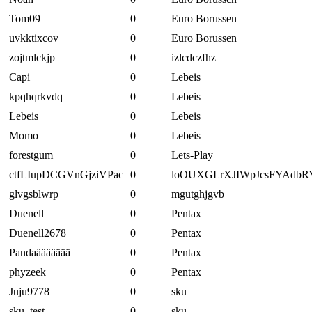
Tom09
0
Euro Borussen
uvkktixcov
0
Euro Borussen
zojtmlckjp
0
izlcdczfhz
Capi
0
Lebeis
kpqhqrkvdq
0
Lebeis
Lebeis
0
Lebeis
Momo
0
Lebeis
forestgum
0
Lets-Play
ctfLIupDCGVnGjziVPac
0
loOUXGLrXJIWpJcsFYAdbR
glvgsblwrp
0
mgutghjgvb
Duenell
0
Pentax
Duenell2678
0
Pentax
Pandaäääääää
0
Pentax
phyzeek
0
Pentax
Juju9778
0
sku
sku_test
0
sku