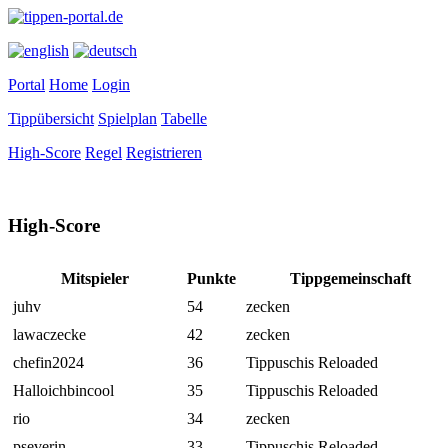
Portal
Home
Login
Tippübersicht
Spielplan
Tabelle
High-Score
Regel
Registrieren
High-Score
Mitspieler
Punkte
Tippgemeinschaft
juhv
54
zecken
lawaczecke
42
zecken
chefin2024
36
Tippuschis Reloaded
Halloichbincool
35
Tippuschis Reloaded
rio
34
zecken
pseverin
33
Tippuschis Reloaded