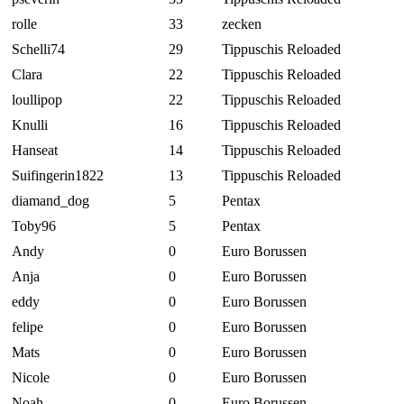
rolle
33
zecken
Schelli74
29
Tippuschis Reloaded
Clara
22
Tippuschis Reloaded
loullipop
22
Tippuschis Reloaded
Knulli
16
Tippuschis Reloaded
Hanseat
14
Tippuschis Reloaded
Suifingerin1822
13
Tippuschis Reloaded
diamand_dog
5
Pentax
Toby96
5
Pentax
Andy
0
Euro Borussen
Anja
0
Euro Borussen
eddy
0
Euro Borussen
felipe
0
Euro Borussen
Mats
0
Euro Borussen
Nicole
0
Euro Borussen
Noah
0
Euro Borussen