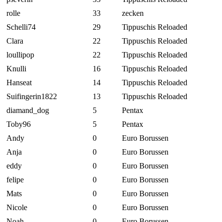
rolle
33
zecken
Schelli74
29
Tippuschis Reloaded
Clara
22
Tippuschis Reloaded
loullipop
22
Tippuschis Reloaded
Knulli
16
Tippuschis Reloaded
Hanseat
14
Tippuschis Reloaded
Suifingerin1822
13
Tippuschis Reloaded
diamand_dog
5
Pentax
Toby96
5
Pentax
Andy
0
Euro Borussen
Anja
0
Euro Borussen
eddy
0
Euro Borussen
felipe
0
Euro Borussen
Mats
0
Euro Borussen
Nicole
0
Euro Borussen
Noah
0
Euro Borussen