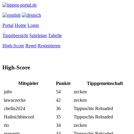
Portal
Home
Login
Tippübersicht
Spielplan
Tabelle
High-Score
Regel
Registrieren
High-Score
Mitspieler
Punkte
Tippgemeinschaft
juhv
54
zecken
lawaczecke
42
zecken
chefin2024
36
Tippuschis Reloaded
Halloichbincool
35
Tippuschis Reloaded
rio
34
zecken
pseverin
33
Tippuschis Reloaded