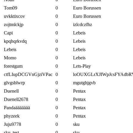
Tom09
0
Euro Borussen
uvkktixcov
0
Euro Borussen
zojtmlckjp
0
izlcdczfhz
Capi
0
Lebeis
kpqhqrkvdq
0
Lebeis
Lebeis
0
Lebeis
Momo
0
Lebeis
forestgum
0
Lets-Play
ctfLIupDCGVnGjziVPac
0
loOUXGLrXJIWpJcsFYAdbR
glvgsblwrp
0
mgutghjgvb
Duenell
0
Pentax
Duenell2678
0
Pentax
Pandaäääääää
0
Pentax
phyzeek
0
Pentax
Juju9778
0
sku
sku_test
0
sku