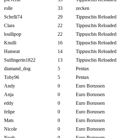
rolle
33
zecken
Schelli74
29
Tippuschis Reloaded
Clara
22
Tippuschis Reloaded
loullipop
22
Tippuschis Reloaded
Knulli
16
Tippuschis Reloaded
Hanseat
14
Tippuschis Reloaded
Suifingerin1822
13
Tippuschis Reloaded
diamand_dog
5
Pentax
Toby96
5
Pentax
Andy
0
Euro Borussen
Anja
0
Euro Borussen
eddy
0
Euro Borussen
felipe
0
Euro Borussen
Mats
0
Euro Borussen
Nicole
0
Euro Borussen
Noah
0
Euro Borussen