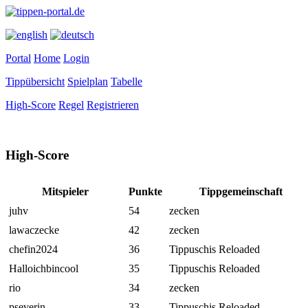
Portal
Home
Login
Tippübersicht
Spielplan
Tabelle
High-Score
Regel
Registrieren
High-Score
Mitspieler
Punkte
Tippgemeinschaft
juhv
54
zecken
lawaczecke
42
zecken
chefin2024
36
Tippuschis Reloaded
Halloichbincool
35
Tippuschis Reloaded
rio
34
zecken
pseverin
33
Tippuschis Reloaded