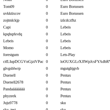
Tom09
0
Euro Borussen
uvkktixcov
0
Euro Borussen
zojtmlckjp
0
izlcdczfhz
Capi
0
Lebeis
kpqhqrkvdq
0
Lebeis
Lebeis
0
Lebeis
Momo
0
Lebeis
forestgum
0
Lets-Play
ctfLIupDCGVnGjziVPac
0
loOUXGLrXJIWpJcsFYAdbR
glvgsblwrp
0
mgutghjgvb
Duenell
0
Pentax
Duenell2678
0
Pentax
Pandaäääääää
0
Pentax
phyzeek
0
Pentax
Juju9778
0
sku
sku_test
0
sku