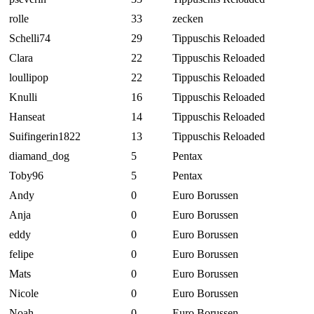
rolle
33
zecken
Schelli74
29
Tippuschis Reloaded
Clara
22
Tippuschis Reloaded
loullipop
22
Tippuschis Reloaded
Knulli
16
Tippuschis Reloaded
Hanseat
14
Tippuschis Reloaded
Suifingerin1822
13
Tippuschis Reloaded
diamand_dog
5
Pentax
Toby96
5
Pentax
Andy
0
Euro Borussen
Anja
0
Euro Borussen
eddy
0
Euro Borussen
felipe
0
Euro Borussen
Mats
0
Euro Borussen
Nicole
0
Euro Borussen
Noah
0
Euro Borussen