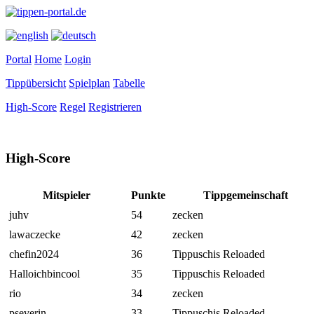
Portal
Home
Login
Tippübersicht
Spielplan
Tabelle
High-Score
Regel
Registrieren
High-Score
Mitspieler
Punkte
Tippgemeinschaft
juhv
54
zecken
lawaczecke
42
zecken
chefin2024
36
Tippuschis Reloaded
Halloichbincool
35
Tippuschis Reloaded
rio
34
zecken
pseverin
33
Tippuschis Reloaded