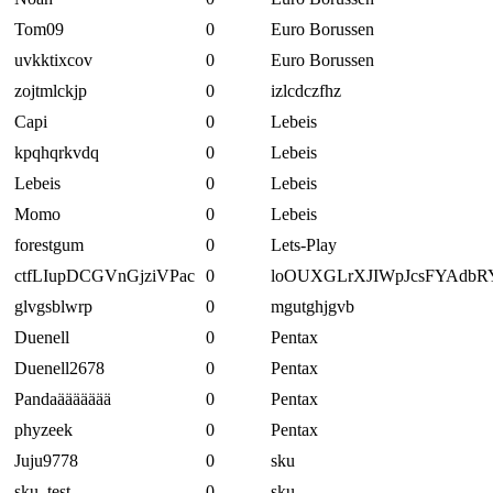
Tom09
0
Euro Borussen
uvkktixcov
0
Euro Borussen
zojtmlckjp
0
izlcdczfhz
Capi
0
Lebeis
kpqhqrkvdq
0
Lebeis
Lebeis
0
Lebeis
Momo
0
Lebeis
forestgum
0
Lets-Play
ctfLIupDCGVnGjziVPac
0
loOUXGLrXJIWpJcsFYAdbR
glvgsblwrp
0
mgutghjgvb
Duenell
0
Pentax
Duenell2678
0
Pentax
Pandaäääääää
0
Pentax
phyzeek
0
Pentax
Juju9778
0
sku
sku_test
0
sku