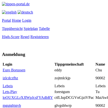
Portal
Home
Login
Tippübersicht
Spielplan
Tabelle
High-Score
Regel
Registrieren
Anmeldung
Login
Tippgemeinschaft
Name
Euro Borussen
eddy
Chu
izlcdczfhz
zojtmlckjp
90002
Lebeis
Lebeis
Lebeis
Lets-Play
forestgum
Tu
loOUXGLrXJIWpJcsFYAdbRY
ctfLIupDCGVnGjziVPac
MaiAw
mgutghjgvb
glvgsblwrp
90002