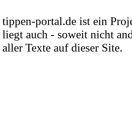
tippen-portal.de ist ein Pro
liegt auch - soweit nicht an
aller Texte auf dieser Site.