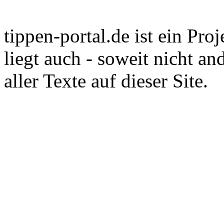
tippen-portal.de ist ein Pro
liegt auch - soweit nicht an
aller Texte auf dieser Site.