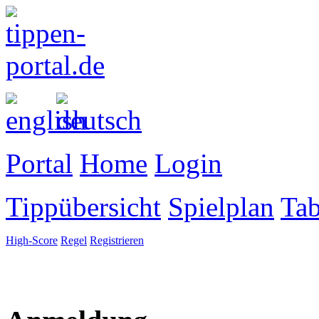
Portal
Home
Login
Tippübersicht
Spielplan
Tab
High-Score
Regel
Registrieren