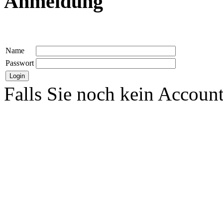
Anmeldung
Name
Passwort
Falls Sie noch kein Accoun