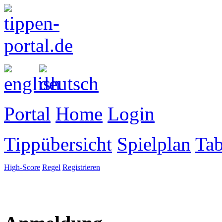
Portal
Home
Login
Tippübersicht
Spielplan
Tab
High-Score
Regel
Registrieren