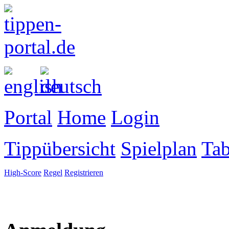
Portal
Home
Login
Tippübersicht
Spielplan
Tab
High-Score
Regel
Registrieren