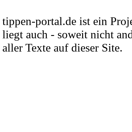
tippen-portal.de ist ein Pro
liegt auch - soweit nicht an
aller Texte auf dieser Site.