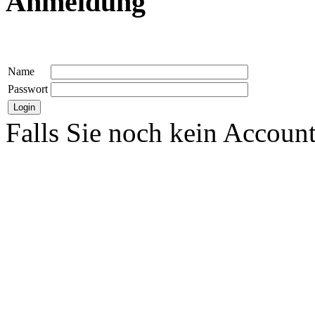
Anmeldung
Name
Passwort
Falls Sie noch kein Accoun