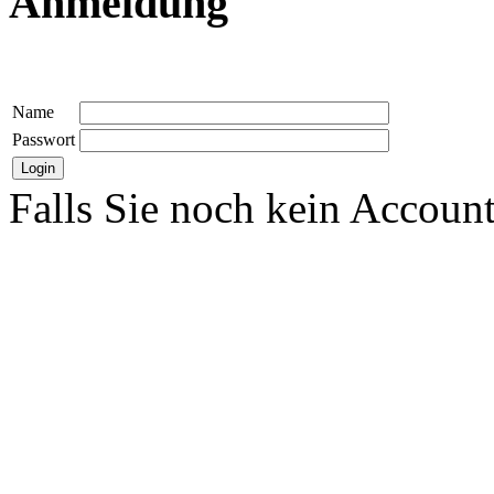
Anmeldung
Name
Passwort
Falls Sie noch kein Accoun