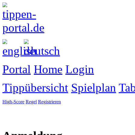
Portal
Home
Login
Tippübersicht
Spielplan
Tab
High-Score
Regel
Registrieren