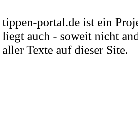
tippen-portal.de ist ein Pro
liegt auch - soweit nicht an
aller Texte auf dieser Site.