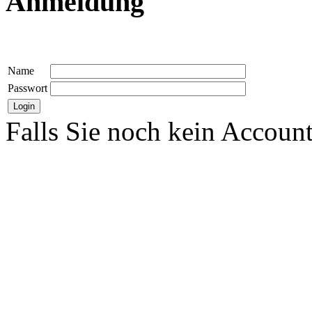
Anmeldung
Name
Passwort
Falls Sie noch kein Accoun