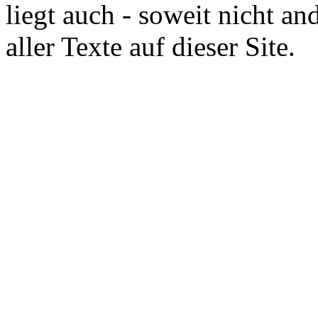
liegt auch - soweit nicht an
aller Texte auf dieser Site.