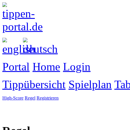
Portal
Home
Login
Tippübersicht
Spielplan
Tab
High-Score
Regel
Registrieren