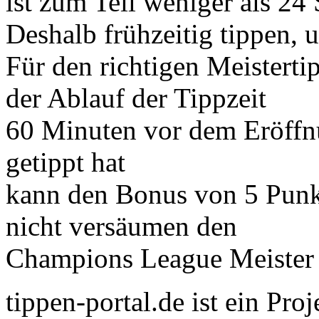
ist zum Teil weniger als 24
Deshalb frühzeitig tippen,
Für den richtigen Meistertip
der Ablauf der Tippzeit
60 Minuten vor dem Eröffnu
getippt hat
kann den Bonus von 5 Punkt
nicht versäumen den
Champions League Meister 
tippen-portal.de ist ein Pro