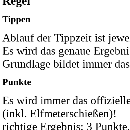
Regel
Tippen
Ablauf der Tippzeit ist jew
Es wird das genaue Ergebnis
Grundlage bildet immer das 
Punkte
Es wird immer das offiziel
(inkl. Elfmeterschießen)!
richtige Ergebnis: 3 Punkte.