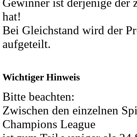
Gewinner ist derjenige der
hat!
Bei Gleichstand wird der P
aufgeteilt.
Wichtiger Hinweis
Bitte beachten:
Zwischen den einzelnen Spi
Champions League