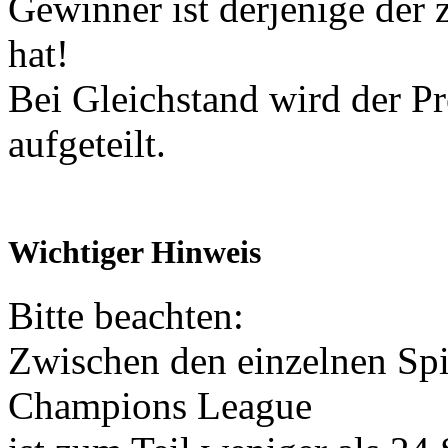
Gewinner ist derjenige der
hat!
Bei Gleichstand wird der P
aufgeteilt.
Wichtiger Hinweis
Bitte beachten:
Zwischen den einzelnen Spi
Champions League