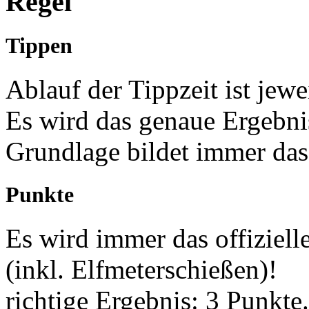
Regel
Tippen
Ablauf der Tippzeit ist jew
Es wird das genaue Ergebnis
Grundlage bildet immer das 
Punkte
Es wird immer das offiziel
(inkl. Elfmeterschießen)!
richtige Ergebnis: 3 Punkte.