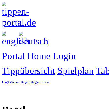
Portal
Home
Login
Tippübersicht
Spielplan
Tab
High-Score
Regel
Registrieren