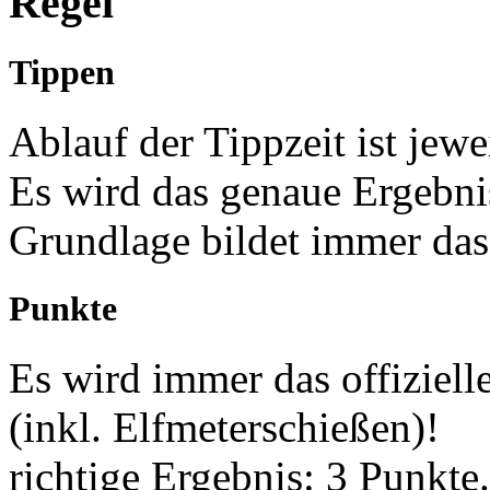
Regel
Tippen
Ablauf der Tippzeit ist jew
Es wird das genaue Ergebnis
Grundlage bildet immer das 
Punkte
Es wird immer das offiziel
(inkl. Elfmeterschießen)!
richtige Ergebnis: 3 Punkte.