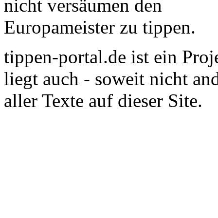
nicht versäumen den
Europameister zu tippen.
tippen-portal.de ist ein Pro
liegt auch - soweit nicht an
aller Texte auf dieser Site.