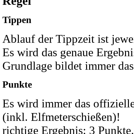
Regel
Tippen
Ablauf der Tippzeit ist jew
Es wird das genaue Ergebnis
Grundlage bildet immer das 
Punkte
Es wird immer das offiziel
(inkl. Elfmeterschießen)!
richtige Ergebnis: 3 Punkte.