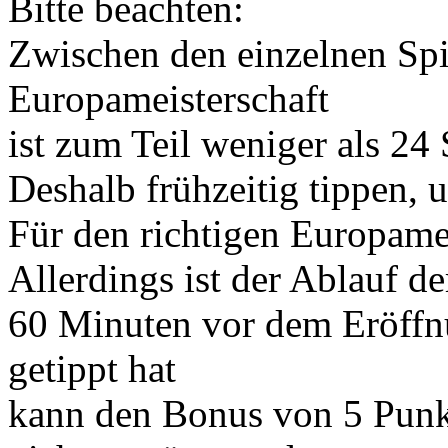
Bitte beachten:
Zwischen den einzelnen Spi
Europameisterschaft
ist zum Teil weniger als 24
Deshalb frühzeitig tippen,
Für den richtigen Europamei
Allerdings ist der Ablauf de
60 Minuten vor dem Eröffnu
getippt hat
kann den Bonus von 5 Punkt