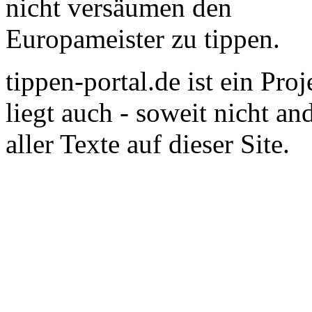
nicht versäumen den
Europameister zu tippen.
tippen-portal.de ist ein Pro
liegt auch - soweit nicht an
aller Texte auf dieser Site.