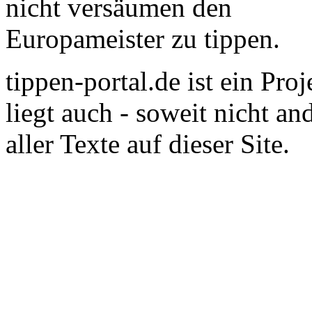
nicht versäumen den
Europameister zu tippen.
tippen-portal.de ist ein Pro
liegt auch - soweit nicht an
aller Texte auf dieser Site.