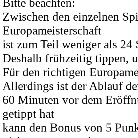
Bitte beachten:
Zwischen den einzelnen Spi
Europameisterschaft
ist zum Teil weniger als 24
Deshalb frühzeitig tippen,
Für den richtigen Europamei
Allerdings ist der Ablauf de
60 Minuten vor dem Eröffnu
getippt hat
kann den Bonus von 5 Punkt