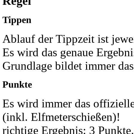
Regel
Tippen
Ablauf der Tippzeit ist jew
Es wird das genaue Ergebnis
Grundlage bildet immer das 
Punkte
Es wird immer das offiziel
(inkl. Elfmeterschießen)!
richtige Ergebnis: 3 Punkte.